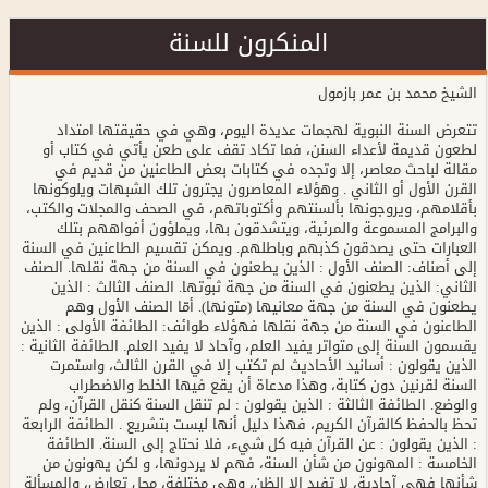
المنكرون للسنة
الشيخ محمد بن عمر بازمول
تتعرض السنة النبوية لهجمات عديدة اليوم، وهي في حقيقتها امتداد لطعون قديمة لأعداء السنن، فما تكاد تقف على طعن يأتي في كتاب أو مقالة لباحث معاصر، إلا وتجده في كتابات بعض الطاعنين من قديم في القرن الأول أو الثاني . وهؤلاء المعاصرون يجترون تلك الشبهات ويلوكونها بأقلامهم، ويروجونها بألسنتهم وأكتوباتهم، في الصحف والمجلات والكتب، والبرامج المسموعة والمرئية، ويتشدقون بها، ويملؤون أفواههم بتلك العبارات حتى يصدقون كذبهم وباطلهم. ويمكن تقسيم الطاعنين في السنة إلى أصناف: الصنف الأول : الذين يطعنون في السنة من جهة نقلها. الصنف الثاني: الذين يطعنون في السنة من جهة ثبوتها. الصنف الثالث : الذين يطعنون في السنة من جهة معانيها (متونها). أمّا الصنف الأول وهم الطاعنون في السنة من جهة نقلها فهؤلاء طوائف: الطائفة الأولى : الذين يقسمون السنة إلى متواتر يفيد العلم، وآحاد لا يفيد العلم. الطائفة الثانية : الذين يقولون : أسانيد الأحاديث لم تكتب إلا في القرن الثالث، واستمرت السنة لقرنين دون كتابة، وهذا مدعاة أن يقع فيها الخلط والاضطراب والوضع. الطائفة الثالثة : الذين يقولون : لم تنقل السنة كنقل القرآن، ولم تحظ بالحفظ كالقرآن الكريم، فهذا دليل أنها ليست بتشريع . الطائفة الرابعة : الذين يقولون : عن القرآن فيه كل شيء، فلا نحتاج إلى السنة. الطائفة الخامسة : المهونون من شأن السنة، فهم لا يردونها، و لكن يهونون من شأنها فهي آحادية، لا تفيد إلا الظن، وهي مختلفة، محل تعارض، والمسألة محل خلاف، وهكذا حتى ينتهي الحال إلى ترك العمل بالسنة. ومنهم أصحاب التفسير الموضوعي الذين يقولون: لا يثبت عنصر للموضوع القرآني جاء في السنة لا بد أن يفرد التفسير الموضوعي فقط للعناصر الواردة في القرآن الكريم. الطائفة السادسة : الذين ينتقدون نقلة السنة، كابي هريرة t، وكعب الأحبار، وبعض الصحابة لروايتهم الإسرائيليات. وأخبث هؤلاء من يأتي بلبوس العلم ويدس السم في الدسم، فهذا عبد الله بن احمد بن محمود، أبو القاسم الكعبي البلخي، رأس المعتزلة ورئيسهم في زمانه وداعيتهم([1]). له مصنف عنوانه: "قبول الأخبار ومعرفة الرجال"([2])، ضمن كتابه أكاذيب في مثالب جملة من الصحابة ورواة الحديث، وكتابه قائم على أساس نصرة مذهب المعتزلة في رد خبر الواحد، وهيئة كتابه رواية وأخبار، وحقيقته كتاب طعن وإعثار على السنن، وكثير من الشبه التي يثيرها أصحاب المدرسة العقلية والطاعنون في السنة مصدرها هذا الكتاب وأمثاله. أمّا الصنف الثاني وهم الطاعنون في السنة من جهة ثبوتها، فهؤلاء طوائف: الطائفة الأولى : متعصبة المقلدة. الطائفة الثانية : أهل الأهواء. الطائفة الثالثة : المستشرقون. الطائفة الرابعة : جهال أهل السنة. ومنهم أصحاب منهج المتقدمين والمتأخرين وهؤلاء وصفهم الشيخ حماد الأنصاري بقوله عن منهج من مناهجهم في كتاب مصنف في ذلك: "هذا كتاب يهدم السنة من الداخل". ومن الناس لا ينتبه فيجعل السنة هي فعله دون تقريره وقوله، عند إطلاقهم لفظة: "خلاف السنة"، على من فعل فعلاً في أعمال الحج لم يفعله الرسول ? مع أن الرسول ? أقر من فعله، بقوله ?. ومنهم من يهتم بالمرفوع فقط دون الموقوف، مع أن فيه جملة كبيرة مما يدخل في المرفوع. أما الصنف الثالث : فهم الذين يطعنون في السنة من جهة نقد المتن، بالكلام على ما تستشكله عقولهم من معانيها، وهؤلاء طوائف: طائفة ترد أحاديث مفردة، كحديث الذبابة، وحديث بئر بضاعة، وحديث سحر النبي ?، وحديث الجساسة، حديث ضرب موسى لملك الموت، وحديث خلق التربة. وطائفة ترد أحاديث كتاب بقصد إسقاطه، وإلغاء حجيته، مثل صاحب كتاب: "جناية البخاري". وطائفة ترد أحاديث موضوع معين، كالذين يتكلمون عن أحاديث أحكام المرأة ويرون أن فيها ما يخالف حقوق المرأة، فيردونها بالطعن فيها، كحديث أمر المرأة بطاعة زوجها والإحسان إليه: "لو كنت آمراً أحداً بالسجود لغير الله..." الحديث، وحديث نهي علي t أن يتزوج بنت أبي جهل على فاطمة، وكالذين يردون أحاديث الصفات، لأنها اشتبهت عليهم، وصارت عندهم من المشكلات، وكالذين يردون أحاديث الطب، والذين يردون أحاديث الفتن، والذين يردون الأحاديث المشكلة المتعارضة المختلفة، المخالفة للعلم، بزعمهم. وطائفة تنتقد جمهور السنة، مثل صاحب كتاب : "أضواء على السنة المحمدية" لأبي رية. وهنا مهمات : الأولى : معنى الشبهة : قال ابن فارس في معجم مقاييس اللغة : (شبه) الشين والباء والهاء أصلٌ واحدٌ يدلُّ على تشابُه الشّيء وتشاكُلِهِ لوناً وَوَصْفاً. يقال شِبْه وشَبَه وشَبيه. والشّبَهُ من الجواهر: الذي يشبه الذّهَب. والمُشَبِّهَات من الأمور: المشكلات. واشتبه الأمرانِ، إذا أَشْكَلاَ. قال الراغب الأصفهاني (ت502هـ) رحمه الله: "والشبهة هو أن لا يتميز أحد الشيئين من الآخر لما بينهما من التشابه عينا كان أو معنى. قال: ]وَأُتُوا بِهِ مُتَشَابِهاً[ (البقرة: من الآية25) أي : يشبه بعضه بعضا لونا لا طعما وحقيقة. وقيل: متماثلا في الكمال والجودة. ... ... وقوله: ]وَأُخَرُ مُتَشَابِهَاتٌ[ (آل عمران: من الآية7) والمتشابه من القرآن ما أشكل تفسيره لمشابهته بغيره إما من حيث اللفظ أو من حيث المعنى. فقال الفقهاء : المتشابه ما لا ينبئ ظاهره عن مراده"اهـ([3]) . والشبهات جمع شبهة، وسميت شبهة لأنها مبنية على ما يظنه أصحابها دليلاً علمياً فتشبه الحق، والحقيقة ليست كذلك، فالشبهة عبارة عن تشبيه الباطل بالحق، فإذا شبّه الباطل بالحق من جهة أن الباطل يظن أن له دليلاً وبرهاناً، فيعارض به الحق، صار هذا الباطل بما يظن معه من الدليل شبهة. والشبهة والمُشَبَّهة هي المسائل المعضلة أو المشكلة التي تلتبس على الناس كما جاء في بعض ألفاظ حديث النعمان بن بشير المشهور قال «الْحَلاَلَ بَيِّنٌ، والْحَرَامَ بَيِّنٌ، وَبَيْنَهُمَا أُمُورٌ مُشَبَّهات» أو «مُشْتَبِهَاتٌ» سميت مشبَّهة ومشتبهة لأنّ الأمر فيها يشتبه على الناظر فيه، وهكذا الشبهة تُلقى؛ يلقيها الشيطان أو يلقيها أعوانه أو تأتي في الذهن فيشتبه معها الحق ويشتبه الباطل معها بالحق، فيصبح الأمر غير واضح بها. الثانية : أهمية كشف الشبهات : إنّ إزالة وكشف الشبهات من أصول هذا الدين؛ لأن الله جل وعلا رد على المشركين في القرآن ودحض شبهاتِهم وأقوالَهم، قال جل وعلا: ?وَالَّذِينَ يُحَاجُّونَ فِي اللَّهِ مِنْ بَعْدِ مَا اسْتُجِيبَ لَهُ حُجَّتُهُمْ دَاحِضَةٌ عِنْدَ رَبِّهِمْ وَعَلَيْهِمْ غَضَبٌ? (الشورى:16). وكل من يجادل بالباطل ليست له حجة أو علم، لكن يحتج بأمور يظنها علماً ً، فحجته داحضة. والرد على أهل البدع والباطل والذب عن الإسلام، باب من أبواب الجهاد؛ وقد سمى الله عزوجل الرد على الكافرين في العهد المكي جهاداً، قال تعالى: ]فَلا تُطِعِ الْكَافِرِينَ وَجَاهِدْهُمْ بِهِ جِهَاداً كَبِيراً[ (الفرقان:52). ويقول ابن تيمية رحمه الله: "والمناظرة تارة تكون بين الحق والباطل. وتارة بين القولين الباطلين لتبين بطلانهما أو بطلان أحدهما أو كون أحدهما أشد بطلانا من الآخر؛ فإن هذا ينتفع به كثيرا في أقوال أهل الكلام والفلسفة وأمثالهم، ممن يقول أحدهم القول الفاسد، وينكر على منازعه ما هو أقرب منه إلى الصواب؛ فيبين أن قول منازعه أحق بالصحة إن كان قوله صحيحا. وأن قوله أحق بالفساد إن كان قول منازعه فاسدا، لتنقطع بذلك حجة الباطل، فإن هذا أمر مهم إذ كان المبطلون يعارضون نصوص الكتاب والسنة بأقوالهم؛ فإن بيان فسادها أحد ركني الحق وأحد المطلوبين، فإن هؤلاء لو تركوا نصوص الأنبياء لهدت وكفت، ولكن صالوا عليها صول المحاربين لله ولرسوله، فإذا دفع صيالهم وبين ضلالهم كان ذلك من أعظم الجهاد في سبيل الله"اهـ([4]). و قال ابن قيم الجوزية: "أما جهاد الشيطان فمرتبتان : إحداهما : جهاده على دفع ما يلقى إلى العبد من الشبهات والشكوك القادحة في الإيمان. الثانية : جهاده على دفع ما يلقي إليه من الإرادات الفاسدة والشهوات فالجهاد الأول يكون بعده اليقين والثاني يكون بعده الصبر قال تعالى :] وَجَعَلْنَا مِنْهُمْ أَئِمَّةً يَهْدُونَ بِأَمْرِنَا لَمَّا صَبَرُوا وَكَانُوا بِآياتِنَا يُوقِنُونَ[ (السجدة:24). فأخبر أن إمامة الدين إنما تنال بالصبر واليقين فالصبر يدفع الشهوات والإرادات الفاسدة واليقين يدفع الشكوك والشبهات"اهـ([5]). ومن جهاد أهل الباطل ودفع صيالهم على أهل الحق: أهل السنة، أن يرد على شبهاتهم، وما يظنونه أدلة لهم على باطلهم، حتى يحذرها المسلم. الثالثة : حكم كشف الشبهات : وإزالة الشبه التي شبه بها أعداء الملة وأعداء الدين فرض من فروض الكفايات في هذه الشريعة وواجب من الواجبات، لا بد أن يوجد من يقوم به وإلا أثم الجميع. ومن أهم الموارد لهذا الموضوع كتب الردود، ولذا نجد أنها من أوائل المصنفات، بل لا يكاد يوجد كتاب حديثي مبوب إلا وتضمن في أبوابه تراجم فيها الرد على المخالفين. الرابعة : ليس كل من رد حديثا هو من أصحاب الأغراض الباطلة، والأهواء الردية، فقد يحصل أن بعض الفضلاء بل وأهل العلم من يؤديه اجتهاده إلى إنكار بعض الأحاديث وردّها، وهذا ليس بمنهج له، و لا سبيل له يسلكه دائماً، لكن قام عنده في هذا الحديث بعينه ما جعله ينتقده ويرده، خالف فيه ما عليه أهل العلم من حيث لا يشعر. ومن القرائن الدالة على أنه ليس من أهل الأغراض الخبيثة، والأهواء الردية: 1 ) أن هذا ليس بمنهج له. 2 ) أن طريقته عموماً تعظيم السنة. 3 ) شهادة أهل العلم له بالفضل . الخامسة : بعض الأصناف قد تجتمع في فرقة واحدة، فالقرآنيون مثلاً احتجوا بشبه ترجع إلى النقل وشبه ترجع إلى الثبوت. والمستشرقون والعقلانيون سلكوا عامة المسالك فهم يجترون الباطل من الجميع ويلوكونه ويروحون ويجيئون فيه. السادسة : تتشابه الشبه أحياناً عند عدة طوائف، وهم يصيغونها من الجهة التي يريدونها مؤيدة لباطلهم. السابعة : من نظر في كتب الردود وجدها متشابهة في فحواها، وإنما تتعدد الصياغة، وأسلوب طرح الرد تبعاً لأسلوب صياغة الشبهة. الثامنة : الجهات التي تقع منها الشبهة، الشبهة إحداث في الشريعة [والإحداث في الشريعة إنما يقع من الجهات التالية: إمّا من جهة الجهل. وإمّا من جهة تحسين الظن بالعقل. وإمّا من جهة اتباع الهوى، في طلب الحق. وهذا الحصر بحسب الاستقراء، من الكتاب والسنة، إلا أن الجهات الثلاث، قد تنفرد وقد تجتمع، فإذا اجتمعت فتارة تجتمع منها اثنتان، وتارة تجتمع الثلاث. فأمّا من جهة الجهل؛ فتارة تتعلق بالأدوات التي بها تفهم المقاصد، وتارة تتعلق بالمقاصد. وأمّا من جهة تحسين الظن؛ فتارة يشرك في التشريع مع الشرع، وتارة يقدِّم عليها، وهذان النوعان يرجعان إلى نوع واحد. وأمّا من جهة اتباع الهوى؛ فمن شأنه أن يغلب الفهم حتى يقلب صاحبه الأدلة، ويلوي أعناق النصوص، أو يستند إلى غير دليل، وهذان النوعان يرجعان إلى نوع واحد. فالجميع أربعة أنواع، وهي: 1- الجهل بأدوات الفهم. 2- والجهل بالمقاصد. 3- وتحسين الظن بالعقل. 4- واتباع الهوى]([6]). ومنه تعلم أن الشبه على نوعين : الأول : ما كان منها من باب التباس الأمور بسبب الجهل، وتحسين الظن بالعقل، وهذا لا يسلم منه حتى بعض طلاب الحق، فقد تلتبس على المسلم أمور غامضة بالنسبة إليه، لا يعلمها كثير من الناس، كما قال الرسول r: "وبينهما أمور مشتبهات لا يعلمها كثير من الناس"؛ فأفاد حصول أمور تلتبس على كثير من الناس. وأفاد أن بعض الناس وهم العلماء يعلمونها ويميزونها، فلا تشتبه عليهم. وأفاد تجويز حصول ذلك من جهة مقدار علم الناس وفهمهم. الثاني : ما كان من باب إتباع الهوى والبدعة والإمعان فيه، حيث ترى بعض الناس يريد الاعتراض على ما يقرره العلماء لأنه لا يعجبه و لا يرضيه، أو لا يوافق ما يعتقد أنه الحق، فبشغب بالاعتراض وإلقاء الشبه، إمعاناً في الباطل، غياً وعدوناً. وهذا مسلك أهل الضلال وأهل الباطل. والغرض من بيان جهات الاشتباه أن لا يظن أن كل من وقع في هذه الشبه هو من أهل الأهواء، بل قد يقع المسلم الذي لا يتبع هواه فيها جهلاً، والواجب عليه إذا بلغه البيان أن يستفيد ويرجع عن الباطل الذي كان عليه، فإن الحق هو طلبة المسلم، وليس بين أحد والحق عداء إن شاء الله تعالى! التاسعة : علامات أصحاب الأهواء: منها أن لا يذعن للحق والدليل إذا ما استب