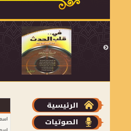
:اسم
:اسم