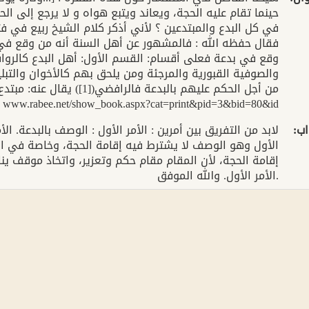
حينما تقام عليه الحجة، ويعاند ويتبع هواه و لا يرجع إلى ال
في كل البدع والمبتدعين ؟ لأني أذكر كلام الشيخ ربيع في ف
فقال حفظه الله : فالمشهور عن أهل السنة أنه من وقع في أ
وقع في بدعة فعلى أقسام: القسم الأول: أهل البدع كالرواف
والصوفية القبورية والمرجئة ومن يلحق بهم كالأخوان والتب
من أجل الحكم عليهم بالبدعة 
عليهم الحجة أم لا. رابط الجواب : w.rabee.net/show_book.aspx?cat=print&pid=3&bid=80&id
اب
لابد من التفريق بين أمرين : الأمر الأول : الوصف بالبدعة. ا
الأول وهو الوصف لا يشترط فيه إقامة الحجة، وخاصة في البدع
إقامة الحجة، لأن المقام مقام حكم وتعزير، واتخاذ موقف ي
الأمر الأول. والله الموفق.