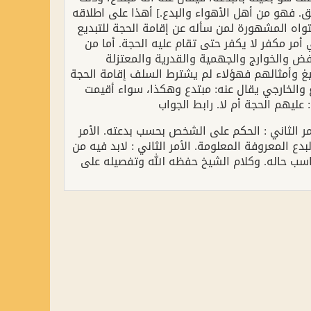
حق. فهو من أهل الأهواء والبدع.] أهذا على اطلاقه
تواه المشهورة لمن سأله عن إقامة الحجة للتبديع
مر مكفر لا يكفر حتى تقام عليه الحجة. أما من
ض والخوارج والجهمية والقدرية والمعتزلة
ليغ وأمثالهم فهؤلاء لم يشترط السلف إقامة الحجة
فالرافضي([1]) يقال عنه: مبتدع والخارجي يقال عنه: مبتدع وهكذا، سواء أقيمت
ww
لأمر الثاني : الحكم على الشخص بحسب بدعته. الأمر
 المعروفة المعلومة. الأمر الثاني : لابد فيه من
ناسب حاله. وكلام الشيخ حفظه الله وتفصيله على