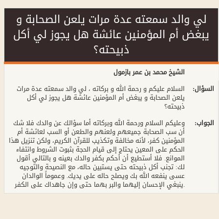
لي والد سمعته عدة مرات يلعن الصحابة و
يبغض أم المؤمنين عائشة هل يجوز لي أكل
ذبيحته؟
الشيخ محمد بن عمر بازمول
:السؤال
السلام عليكم و رحمة الله و بركاته ، لي والد سمعته عدة مرات
يلعن الصحابة و يبغض أم المؤمنين عائشة هل يجوز لي أكل
ذبيحته؟
:الجواب
وعليكم السلام ورحمة الله وبركاته أما سؤالك عن والدك فلا شك
أن سب الصحابة جميعهم ولعنهم والطعن أو السب لعائشة أم
المؤمنين كفر، لأنه مخالفة وتكذيب للقرآن الكريم، ولكن تنزيل هذا
الحكم على المعين يحتاج إلى قيام الحجة بثبوت الشروط وانتفاء
الموانع. فلا أستطيع أن أحكم بكفر والدك بعينه و بالتالي أقول
لك: تجنب أكل ذبيحته حتى يستبين حاله، مع النصيحة والتوجيه
عسى ينفعه الله بك ويصلح حاله على يديك. وعموماً الوالدان
ينبغي الإحسان إليهما والبر بهما حتى وإن جاهداك على الكفر.