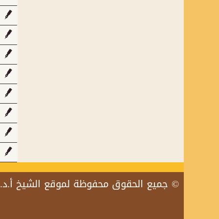
جميع الحقوق محفوظة لموقع الشيخ أ.د.محمد بن عمر بازمول 2018 ©