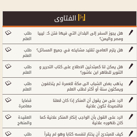
الفتاوى
هل يجوز السفر إلى البلدان التي فيها فتن كـ: ليبيا
طلب
ومصر واليمن؟
العلم
هل يلزم العاميَ تقليد مشايخه في جميع المسائل؟
طلب
العلم
هل يمكن لنا كمبتدئين الاطلاع على كتاب التحرير و
طلب
التنوير للطاهر ابن عاشور؟
العلم
يذهب بعض الشباب الى مكة للعمرة ثم يتخلفون
طلب
ويمكثون سنة أو أكثر لطلب العلم
العلم
الرد على من يقول أن المنكر إذا كان مُعلنا
قضايا
فالنصيحة تكون علانية
معاصرة
الرد على القول بأن الواجب إنكار المنكر علانية كما
العقيدة
كان ظهوره علانية
والمنهج
كيف للمبتدئ أن يختار لنفسه كتابا وهو لم يقرأ
طلب